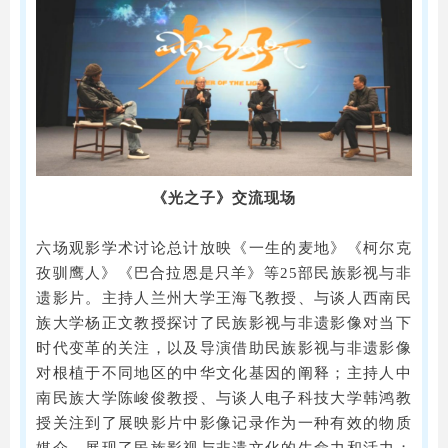
《光之子》交流现场
六场观影学术讨论总计放映《一生的麦地》《柯尔克
孜驯鹰人》《巴合拉恩是只羊》等25部民族影视与非
遗影片。主持人兰州大学王海飞教授、与谈人西南民
族大学杨正文教授探讨了民族影视与非遗影像对当下
时代变革的关注，以及导演借助民族影视与非遗影像
对根植于不同地区的中华文化基因的阐释；主持人中
南民族大学陈峻俊教授、与谈人电子科技大学韩鸿教
授关注到了展映影片中影像记录作为一种有效的物质