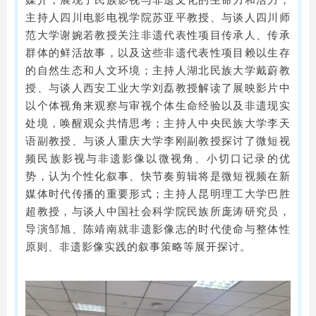
媒介，展现了民族影视与非遗文化的生命力和活力；
主持人四川电影电视学院苏亚平教授、与谈人四川师
范大学谢婉若教授关注非遗代表性项目传承人、传承
群体的鲜活故事，以及这些非遗代表性项目赖以生存
的自然生态和人文环境；主持人湖北民族大学戴蔚教
授、与谈人西安工业大学刘磊教授解读了展映影片中
以个体视角来观察与审视个体生命经验以及非遗现实
处境，唤醒观众共情思考；主持人中央民族大学李天
语副教授、与谈人重庆大学李刚副教授探讨了微短视
频民族影视与非遗影像以微视角、小切口记录的优
势，认为个性化叙事、快节奏剪辑将是微短视频在新
媒体时代传播的重要形式；主持人昆明理工大学巴胜
超教授，与谈人中国社会科学院民族所庞涛研究员，
导演邹旭、陈靖南就非遗影像志的时代使命与整体性
原则、非遗影像实践的叙事策略等展开探讨。