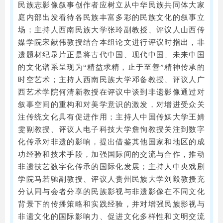
民族志影像叙事创作者应树立从中华民族共同体大家
庭内部出发看待各民族丰富多彩的民族文化的叙事立
场；主持人西南民族大学张玲副教授、评议人山西传
媒学院宋献伟教授结合本组论文进行评议时指出，非
遗题材纪录片正是将古代中国、现代中国、未来中国
的文化谱系呈现为“精益求精，止于至善”精神传承的
时空艺术；主持人西南民族大学邓备教授、评议人广
西艺术学院何清新教授在评议中谈到非遗影像通过对
叙事空间的重构和对美学意识的激发，对增进受众关
注传统文化具有促进作用；主持人中国传媒大学王婧
雯副教授、评议人电子科技大学詹恂教授关注到数字
化传承对非遗的影响，提出借鉴其他国家和地区的成
功经验和技术手段，加强国际间的交流与合作，推动
非遗技艺数字化传承的国际化发展；主持人中央戏剧
学院马若驰副教授、评议人贵州民族大学刘毅教授充
分认同与会者分享的民族影视与非遗影像在不同文化
背景下的传播策略和实践经验，并对增强民族影视与
非遗文化的国际影响力、促进文化多样性和文明交流